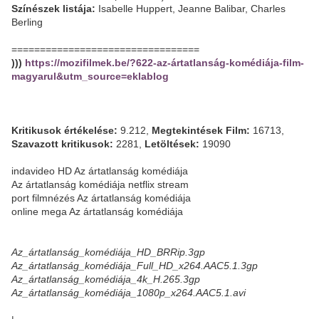
Színészek listája:
Isabelle Huppert, Jeanne Balibar, Charles
Berling
=================================
)))
https://mozifilmek.be/?622-az-ártatlanság-komédiája-film-
magyarul&utm_source=eklablog
Kritikusok értékelése:
9.212,
Megtekintések Film:
16713,
Szavazott kritikusok:
2281,
Letöltések:
19090
indavideo HD Az ártatlanság komédiája
Az ártatlanság komédiája netflix stream
port filmnézés Az ártatlanság komédiája
online mega Az ártatlanság komédiája
Az_ártatlanság_komédiája_HD_BRRip.3gp
Az_ártatlanság_komédiája_Full_HD_x264.AAC5.1.3gp
Az_ártatlanság_komédiája_4k_H.265.3gp
Az_ártatlanság_komédiája_1080p_x264.AAC5.1.avi