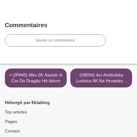
Commentaires
Ajouter un commentaire
< (IP#40) Mkv 2K Assistir A
(OB!94) Avi Amitivilska
Cor Do Dragão Hd Adoro
Ludnica 8K Na Hrvatskom
Titlovi Gledati Torrent
Magnet Mojtv >
Hébergé par Eklablog
Top articles
Pages
Contact