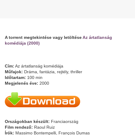
A torrent megtekintése vagy letöltése
Az ártatlanság
komédiája (2000)
Cím:
Az ártatlanság komédiája
Műfajok:
Dráma, fantázia, rejtély, thriller
Időtartam:
100 min
Megjelenés éve:
2000
Országokban készült:
Franciaország
Film rendező:
Raoul Ruiz
Írók:
Massimo Bontempelli, François Dumas